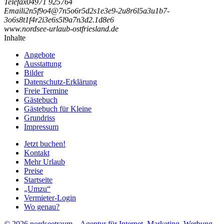
Telefax
04971 925764
Email
i
2
n
5
f
9
o
4
@
7
n
5
o
6
r
5
d
2
s
1
e
3
e
9
-
2
u
8
r
6
l
5
a
3
u
1
b
7
-
3
o
6
s
8
t
1
f
4
r
2
i
3
e
6
s
5
l
9
a
7
n
3
d
2
.
1
d
8
e
6
www.nordsee-urlaub-ostfriesland.de
Inhalte
Angebote
Ausstattung
Bilder
Datenschutz-Erklärung
Freie Termine
Gästebuch
Gästebuch für Kleine
Grundriss
Impressum
Jetzt buchen!
Kontakt
Mehr Urlaub
Preise
Startseite
„Umzu“
Vermieter-Login
Wo genau?
© 2026 nordseetraum – Agentur für Internet, Marketing, Werbung