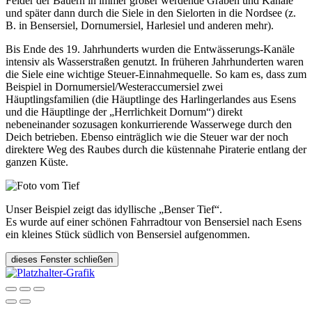
Felder der Bauern in immer größer werdende Gräben und Kanäle
und später dann durch die Siele in den Sielorten in die Nordsee (z.
B. in Bensersiel, Dornumersiel, Harlesiel und anderen mehr).
Bis Ende des 19. Jahrhunderts wurden die Entwässerungs-Kanäle
intensiv als Wasserstraßen genutzt. In früheren Jahrhunderten waren
die Siele eine wichtige Steuer-Einnahmequelle. So kam es, dass zum
Beispiel in Dornumersiel/Westeraccumersiel zwei
Häuptlingsfamilien (die Häuptlinge des Harlingerlandes aus Esens
und die Häuptlinge der „Herrlichkeit Dornum“) direkt
nebeneinander sozusagen konkurrierende Wasserwege durch den
Deich betrieben. Ebenso einträglich wie die Steuer war der noch
direktere Weg des Raubes durch die küstennahe Piraterie entlang der
ganzen Küste.
Unser Beispiel zeigt das idyllische „Benser Tief“.
Es wurde auf einer schönen Fahrradtour von Bensersiel nach Esens
ein kleines Stück südlich von Bensersiel aufgenommen.
dieses Fenster schließen