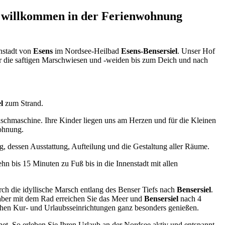
h willkommen in der Ferienwohnung
nstadt von
Esens
im Nordsee-Heilbad
Esens-Bensersiel
. Unser Hof
er die saftigen Marschwiesen und -weiden bis zum Deich und nach
l
zum Strand.
aschmaschine. Ihre Kinder liegen uns am Herzen und für die Kleinen
ohnung.
ng, dessen Ausstattung, Aufteilung und die Gestaltung aller Räume.
hn bis 15 Minuten zu Fuß bis in die Innenstadt mit allen
h die idyllische Marsch entlang des Benser Tiefs nach
Bensersiel
.
aber mit dem Rad erreichen Sie das Meer und
Bensersiel
nach 4
schen Kur- und Urlaubsseinrichtungen ganz besonders genießen.
et. So erleben Sie Ihren Urlaub an der Nordsee aktiv und entspannt