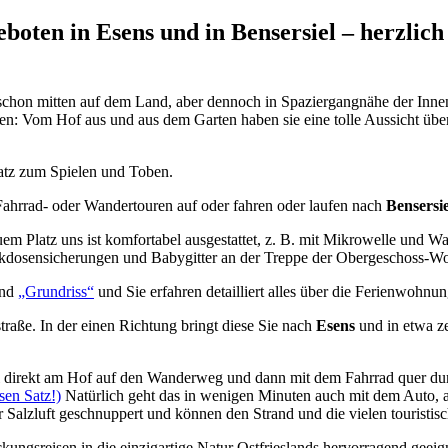
eboten in
Esens
und in
Bensersiel
– herzlic
schon mitten auf dem Land, aber dennoch in Spaziergangnähe der Inne
hen: Vom Hof aus und aus dem Garten haben sie eine tolle Aussicht üb
Platz zum Spielen und Toben.
ahrrad- oder Wandertouren auf oder fahren oder laufen nach
Bensersie
em Platz uns ist komfortabel ausgestattet, z. B. mit Mikrowelle und W
eckdosensicherungen und Babygitter an der Treppe der Obergeschoss-W
nd
„Grundriss“
und Sie erfahren detailliert alles über die Ferienwohnu
traße. In der einen Richtung bringt diese Sie nach
Esens
und in etwa ze
 direkt am Hof auf den Wanderweg und dann mit dem Fahrrad quer durc
sen Satz!)
Natürlich geht das in wenigen Minuten auch mit dem Auto, 
 Salzluft geschnuppert und können den Strand und die vielen touristi
ungsreisen in die einzigartige Natur Ostfrieslands hervorragend geeign