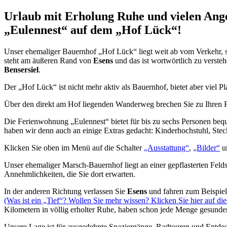
Urlaub mit Erholung Ruhe und vielen Ang
„Eulennest“ auf dem „Hof Lück“!
Unser ehemaliger Bauernhof „Hof Lück“ liegt weit ab vom Verkehr, 
steht am äußeren Rand von
Esens
und das ist wortwörtlich zu verste
Bensersiel
.
Der „Hof Lück“ ist nicht mehr aktiv als Bauernhof, bietet aber viel 
Über den direkt am Hof liegenden Wanderweg brechen Sie zu Ihren F
Die Ferienwohnung „Eulennest“ bietet für bis zu sechs Personen bequ
haben wir denn auch an einige Extras gedacht: Kinderhochstuhl, St
Klicken Sie oben im Menü auf die Schalter
„Ausstattung“
,
„Bilder“
u
Unser ehemaliger Marsch-Bauernhof liegt an einer gepflasterten Felds
Annehmlichkeiten, die Sie dort erwarten.
In der anderen Richtung verlassen Sie
Esens
und fahren zum Beispiel
(Was ist ein „Tief“? Wollen Sie mehr wissen? Klicken Sie hier auf die
Kilometern in völlig erholter Ruhe, haben schon jede Menge gesunder
Unsere Lage ist für ausgedehnte Spaziergänge, Radtouren und Entdeck