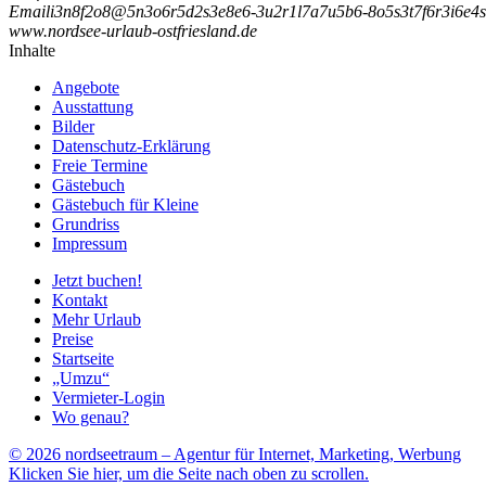
Email
i
3
n
8
f
2
o
8
@
5
n
3
o
6
r
5
d
2
s
3
e
8
e
6
-
3
u
2
r
1
l
7
a
7
u
5
b
6
-
8
o
5
s
3
t
7
f
6
r
3
i
6
e
4
s
www.nordsee-urlaub-ostfriesland.de
Inhalte
Angebote
Ausstattung
Bilder
Datenschutz-Erklärung
Freie Termine
Gästebuch
Gästebuch für Kleine
Grundriss
Impressum
Jetzt buchen!
Kontakt
Mehr Urlaub
Preise
Startseite
„Umzu“
Vermieter-Login
Wo genau?
© 2026 nordseetraum – Agentur für Internet, Marketing, Werbung
Klicken Sie hier, um die Seite nach oben zu scrollen.