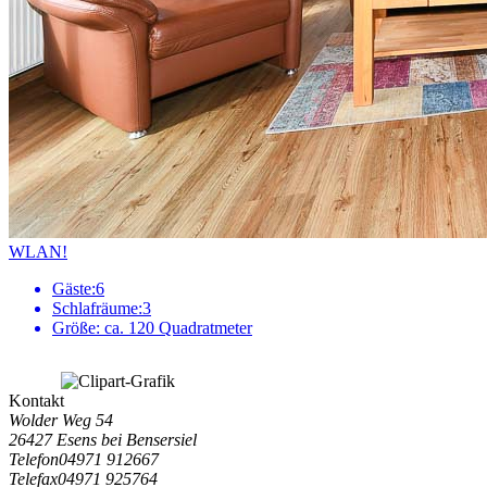
WLAN!
Gäste:
6
Schlafräume:
3
Größe:
ca. 120 Quadratmeter
Kontakt
Wolder Weg 54
26427 Esens bei Bensersiel
Telefon
04971 912667
Telefax
04971 925764